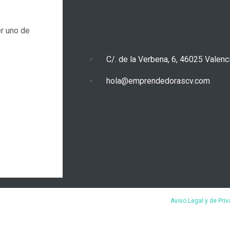
r uno de
C/. de la Verbena, 6, 46025 Valenc
hola@emprendedorascv.com
Aviso Legal y de Pri