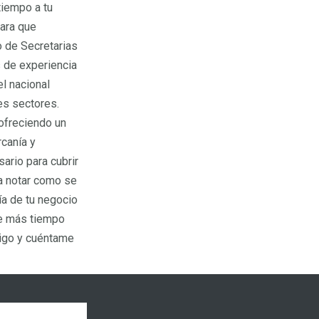
tiempo a tu
para que
 de Secretarias
s de experiencia
el nacional
es sectores.
ofreciendo un
rcanía y
ario para cubrir
a notar como se
día de tu negocio
ue más tiempo
migo y cuéntame