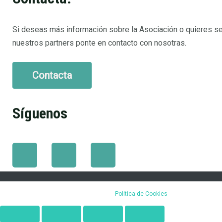
Si deseas más información sobre la Asociación o quieres se
nuestros partners ponte en contacto con nosotras.
Contacta
Síguenos
F
I
L
a
n
i
c
s
n
Política de Cookies
e
t
k